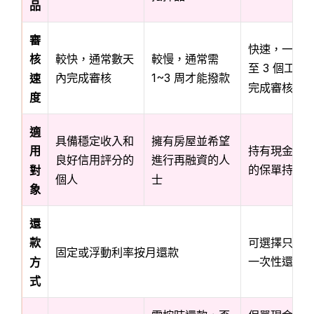
品
審
快速，一般可
較快，通常數天
較慢，通常需
核
至 3 個工作
內完成審核
1~3 周才能撥款
速
完成審核
度
適
具備穩定收入和
擁有房屋並希望
持有現金價
用
良好信用評分的
進行再融資的人
的保單持有
對
個人
士
象
還
可選擇只付
款
固定或浮動利率按月還款
一次性還本
方
式