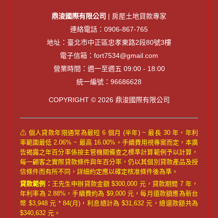
鼎浚國際有限公司
| 房屋土地貸款專家
連絡電話：0906-867-765
地址：臺北市中正區忠孝東路2段80號3樓
電子信箱：fort7534@gmail.com
營業時間：週一至週五 09:00 - 18:00
統一編號：96686628
COPYRIGHT © 2026 鼎浚國際有限公司
⚠ 個人貸款年限通常為最短 6 個月 (半年) ~ 最長 30 年，年利
率範圍最低 2.06% ~ 最高 16.00%。手續費用視專案而定，本廣
告揭露之年百分率係按主管機關備查之標準計算範例予以計算，
每一顧客之實際貸款條件與年百分率，仍以其個別貸款產品及授
信條件而有所不同，詳細約定應以確定核准條件後為準。
貸款範例：
王先生申辦貸款金額 $300,000 元，貸款期間 7 年，
年利率為 2.88%，手續費約為 $9,000 元，每月還款額應為新台
幣 $3,948 元 * 84(月)，利息總計為 $31,632 元，總還款額共為
$340,632 元。