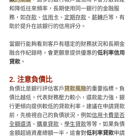
和降低往來頻率，長期使用同一銀行的金融服
務，如
存款
、
信用卡
、
定期存款
、
薪轉戶
等，有
助於提升在該銀行的信用評分。
當銀行能夠看到客戶有穩定的財務狀況和長期金
融合作紀錄時，會更願意提供優惠的
低利率信用
貸款
。
2. 注意負債比
負債比是銀行評估客戶
貸款風險
的重要指標。負
債比越低，代表財務壓力較小，還款能力強，銀
行更傾向提供較低的貸款利率。建議在申請貸款
前，先檢視自己的負債狀況，例如
信用卡費是否
全額還清
、
購車貸款
、
學生貸款
等等，如果負債
金額超過資產總額一半，這會對
低利率貸款
申請