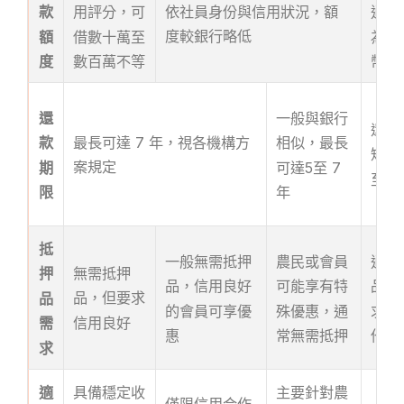
依社員身份與信用狀況，額
款
用評分，可
通常
度較銀行略低
額
借數十萬至
為數
度
數百萬不等
幣
還
一般與銀行
還款
最長可達 7 年，視各機構方
款
相似，最長
短，
案規定
期
可達5至 7
至 3
限
年
抵
一般無需抵押
農民或會員
通常
無需抵押
押
品，信用良好
可能享有特
品，
品，但要求
品
的會員可享優
殊優惠，通
求擔
信用良好
需
惠
常無需抵押
他附
求
適
具備穩定收
主要針對農
僅限信用合作