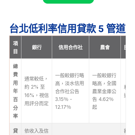
台北低利率信用貸款 5 管道
項
銀行
信用合作社
農會
民間
目
總
費
一般較銀行略
一般較銀行
通常較低，
用
淡水信用
全國
高，
略高，
約 2% 至
利率
年
合作社公告
農業金庫公
16%，視信
通常
3.15％ -
告
4.62％
百
用評分而定
12.17％
起
分
率
貸
依收入及信
額度