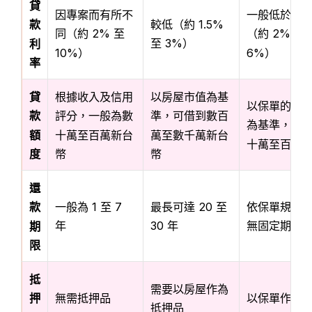
貸
因專案而有所不
一般低於信
較低（約 1.5%
款
同（約 2% 至
（約 2% 至
至 3%）
利
10%）
6%）
率
貸
根據收入及信用
以房屋市值為基
以保單的現
款
評分，一般為數
準，可借到數百
為基準，通
額
十萬至百萬新台
萬至數千萬新台
十萬至百萬
度
幣
幣
還
一般為 1 至 7
最長可達 20 至
依保單規定
款
年
30 年
無固定期限
期
限
抵
需要以房屋作為
無需抵押品
以保單作為
押
抵押品