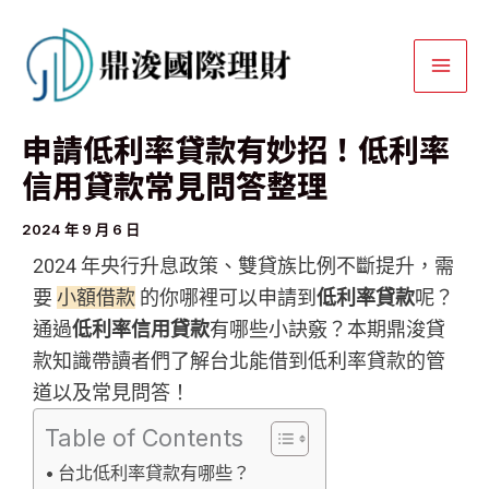
跳
至
主
要
申請低利率貸款有妙招！低利率
內
容
信用貸款常見問答整理
2024 年 9 月 6 日
2024 年央行升息政策、雙貸族比例不斷提升，需
要
小額借款
的你哪裡可以申請到
低利率貸款
呢？
通過
低利率信用貸款
有哪些小訣竅？本期鼎浚貸
款知識帶讀者們了解台北能借到低利率貸款的管
道以及常見問答！
Table of Contents
台北低利率貸款有哪些？