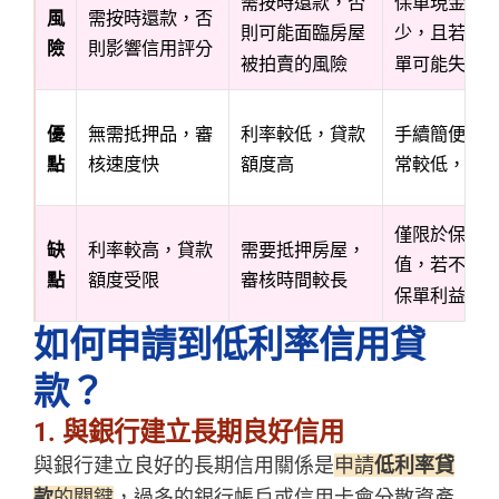
需按時還款，否
保單現金價
風
需按時還款，否
則可能面臨房屋
少，且若未
險
則影響信用評分
被拍賣的風險
單可能失效
優
無需抵押品，審
利率較低，貸款
手續簡便，
點
核速度快
額度高
常較低，還
僅限於保單
缺
利率較高，貸款
需要抵押房屋，
值，若不還
點
額度受限
審核時間較長
保單利益
如何申請到低利率信用貸
款？
1. 與銀行建立長期良好信用
與銀行建立良好的長期信用關係是
申請
低利率貸
款
的關鍵
，過多的銀行帳戶或信用卡會分散資產