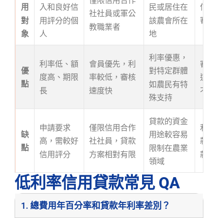
信用
用
入和良好信
民或居住在
社社員或軍公
審核
對
用評分的個
該農會所在
教職業者
象
人
地
利率優惠，
利率低、額
會員優先，利
審核
優
對特定群體
度高、期限
率較低，審核
適合
點
如農民有特
長
速度快
不佳
殊支持
貸款的資金
申請要求
僅限信用合作
利率
缺
用途較容易
高，需較好
社社員，貸款
款期
點
限制在農業
信用評分
方案相對有限
款額
領域
低利率信用貸款常見 QA
1. 總費用年百分率和貸款年利率差別？