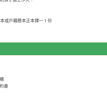
或戶籍謄本正本擇一 1 份
構
約書