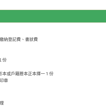
繳納登記費、書狀費
１份
本或戶籍謄本正本擇一 1 份
印章
理